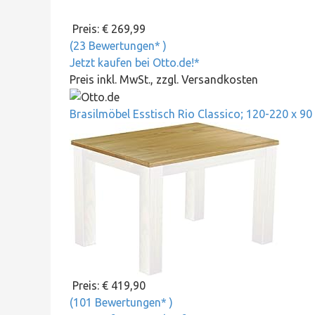
Preis: € 269,99
(23 Bewertungen* )
Jetzt kaufen bei Otto.de!*
Preis inkl. MwSt., zzgl. Versandkosten
Brasilmöbel Esstisch Rio Classico; 120-220 x 90 
Preis: € 419,90
(101 Bewertungen* )