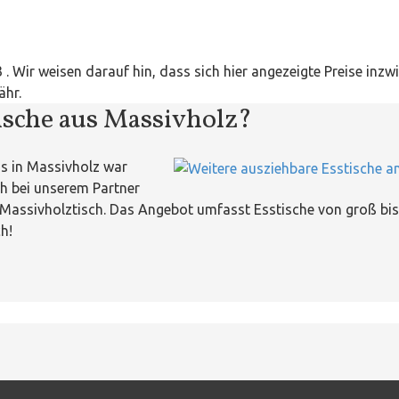
 . Wir weisen darauf hin, dass sich hier angezeigte Preise inzw
ähr.
ische aus Massivholz?
hs in Massivholz war
ch bei unserem Partner
n Massivholztisch. Das Angebot umfasst Esstische von groß bis
h!