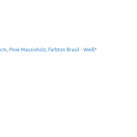
cm, Pinie Massivholz, Farbton Brasil - Weiß*