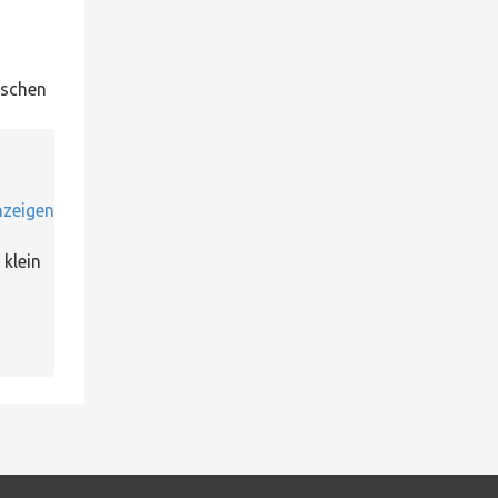
ischen
 klein